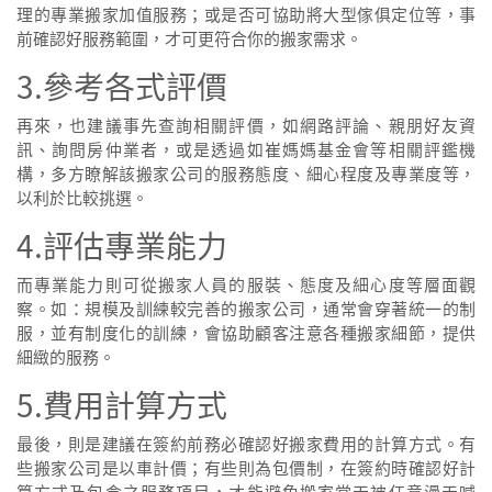
理的專業搬家加值服務；或是否可協助將大型傢俱定位等，事
前確認好服務範圍，才可更符合你的搬家需求。
3.參考各式評價
再來，也建議事先查詢相關評價，如網路評論、親朋好友資
訊、詢問房仲業者，或是透過如崔媽媽基金會等相關評鑑機
構，多方瞭解該搬家公司的服務態度、細心程度及專業度等，
以利於比較挑選。
4.評估專業能力
而專業能力則可從搬家人員的服裝、態度及細心度等層面觀
察。如：規模及訓練較完善的搬家公司，通常會穿著統一的制
服，並有制度化的訓練，會協助顧客注意各種搬家細節，提供
細緻的服務。
5.費用計算方式
最後，則是建議在簽約前務必確認好搬家費用的計算方式。有
些搬家公司是以車計價；有些則為包價制，在簽約時確認好計
算方式及包含之服務項目，才能避免搬家當天被任意漫天喊