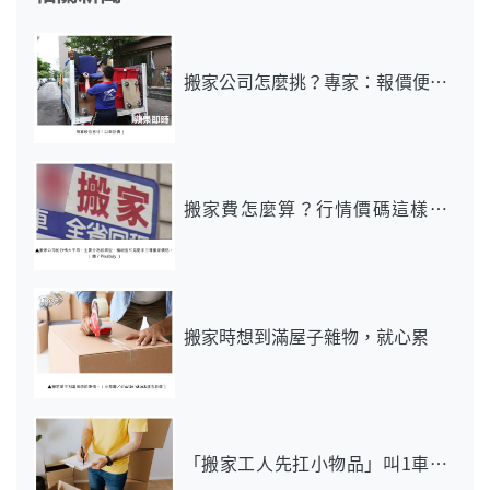
搬家公司怎麼挑？專家：報價便宜
有陷阱
搬家費怎麼算？行情價碼這樣算
不當冤大頭
搬家時想到滿屋子雜物，就心累
「搬家工人先扛小物品」叫1車卻
來2台