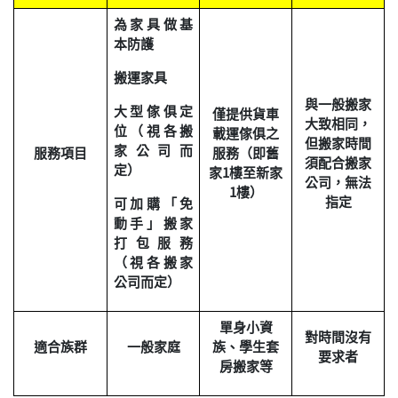
為家具做基
本防護
搬運家具
與一般搬家
大型傢俱定
僅提供貨車
大致相同，
位（視各搬
載運傢俱之
但搬家時間
家公司而
服務項目
服務（即舊
須配合搬家
定）
家1樓至新家
公司，無法
1樓）
指定
可加購「免
動手」搬家
打包服務
（視各搬家
公司而定）
單身小資
對時間沒有
適合族群
一般家庭
族、學生套
要求者
房搬家等