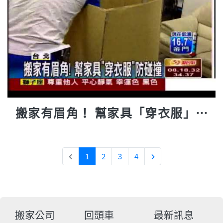
搬家有眉角！ 幫家具「穿衣服」防
碰撞
1
2
3
4
搬家公司
回頭車
最新訊息