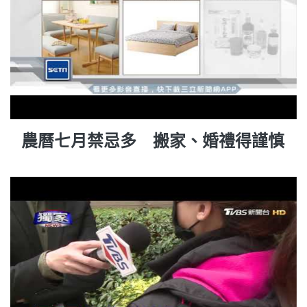
農曆七月禁忌多 搬家、婚禮得謹慎