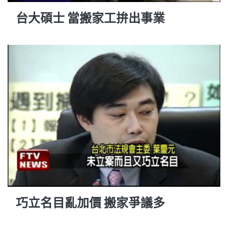
台大碩士 當搬家工拚出事業
巧立名目亂加價 搬家爭議多