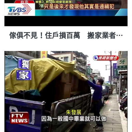
傢俱不見！住戶損百萬 搬家業者遭
控侵占