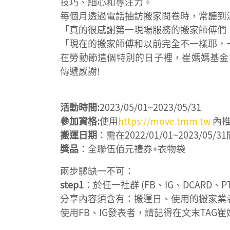
技巧、細心和專注力。
每個月透過電話抽訪搬家問卷時，常聽到
「真的很感謝第一現場服務的搬家師傅們
「現在的搬家師傅和以前完全不一樣耶，
在勞動節這個特別的日子裡，崔媽媽基金
傳遞感謝!
活動時間:
2023/05/01~2023/05/31
參加資格:
使用
https://move.tmm.tw
內
搬運日期
：需在2022/01/01~2023/0
獎品
：全聯伍佰元禮券+衣物袋
兩步驟缺一不可：
step1
：於任一社群 (FB、IG、DCAR
分享內容須含有：搬運日、使用的搬家業
使用FB、IG發表者，請記得在文末TAG