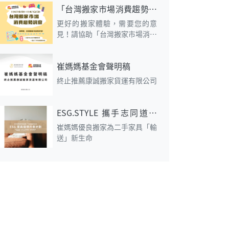
「台灣搬家市場消費趨勢調
查」
更好的搬家體驗，需要您的意
見！請協助「台灣搬家市場消費
趨勢調查」
崔媽媽基金會聲明稿
終止推薦康誠搬家貨運有限公司
ESG.STYLE 攜手志同道合
的夥伴 共同啟動「ESG 家
崔媽媽優良搬家為二手家具「輸
具循環共善計劃」
送」新生命