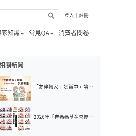
登入
｜
註冊
搬家知識
常見QA
消費者問卷
相關新聞
「友伴搬家」試辦中，讓崔
媽媽甲你作伴
2026年「崔媽媽基金會優良
搬家評鑑」最新業者名單