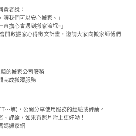
消費者說：
，讓我們可以安心搬家。」
一直擔心會遇到搬家流氓~」
會開啟搬家心得徵文計畫，邀請大家向搬家師傅們
推薦的搬家公司服務
5/31間完成搬遷服務
D、PTT…等)，公開分享使用服務的經驗或評論。
者、評論，如果有照片附上更好呦！
崔媽媽搬家網