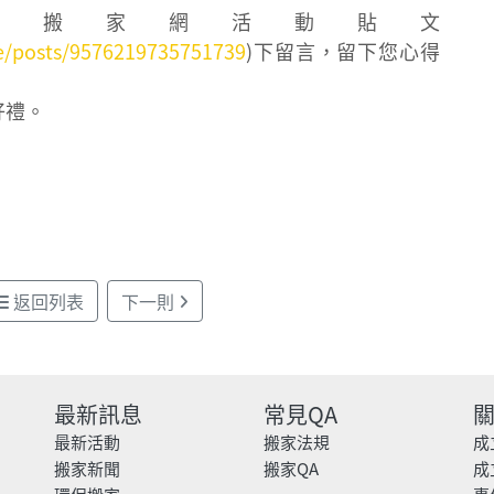
搬家網活動貼文
/posts/9576219735751739
)下留言，留下您心得
好禮。
返回列表
下一則
最新訊息
常見QA
最新活動
搬家法規
成
搬家新聞
搬家QA
成