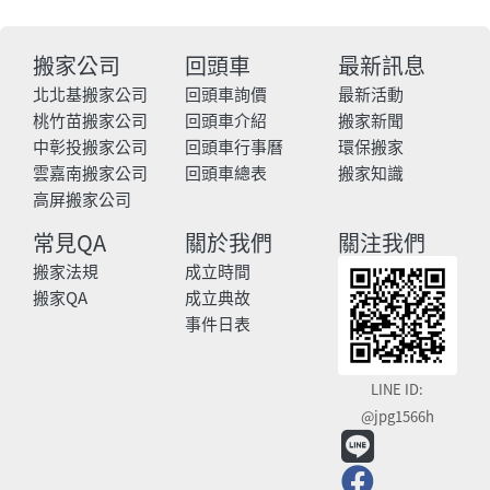
搬家公司
回頭車
最新訊息
北北基搬家公司
回頭車詢價
最新活動
桃竹苗搬家公司
回頭車介紹
搬家新聞
中彰投搬家公司
回頭車行事曆
環保搬家
雲嘉南搬家公司
回頭車總表
搬家知識
高屏搬家公司
常見QA
關於我們
關注我們
搬家法規
成立時間
搬家QA
成立典故
事件日表
LINE ID:
@jpg1566h